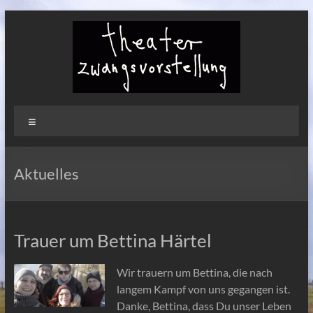
Zum
Inhalt
springen
Theater
Menü
Zwangsvorstellung
Aktuelles
Trauer um Bettina Härtel
Wir trauern um Bettina, die nach
langem Kampf von uns gegangen ist.
Danke, Bettina, dass Du unser Leben