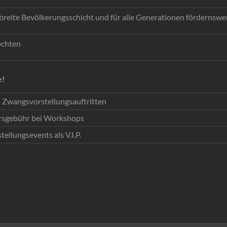
reite Bevölkerungsschicht und für alle Generationen fördernswer
öchten
e!
 Zwangsvorstellungsauftritten
rsgebühr bei Workshops
ellungsevents als V.I.P.